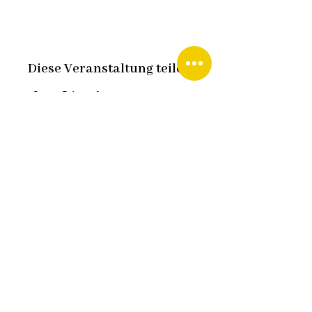
Diese Veranstaltung teilen
Fredy Staudacher
Waeltiwisstraße 5, CH-8312 Winterberg
fredy.staudacher@senioren-
matinee.com
+41 79 420 09 90
Data privacy
Imprint
Contact me
Design:
HCG corporate designs