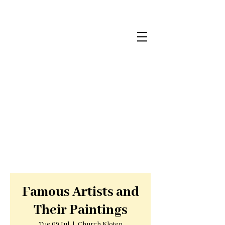
Famous Artists and
Their Paintings
Tue 09 Jul
  |  
Church Kloten