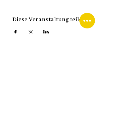
Diese Veranstaltung teilen
Fredy Staudacher
Waeltiwisstraße 5, CH-8312 Winterberg
fredy.staudacher@senioren-
matinee.com
+41 79 420 09 90
Data privacy
Imprint
Contact me
Design:
HCG corporate designs